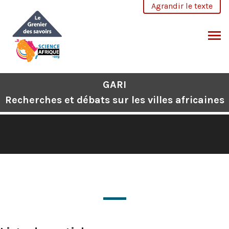
Aller
Agrandir le texte
au
contenu
CHERCHER
GARI
Recherches et débats sur les villes africaines