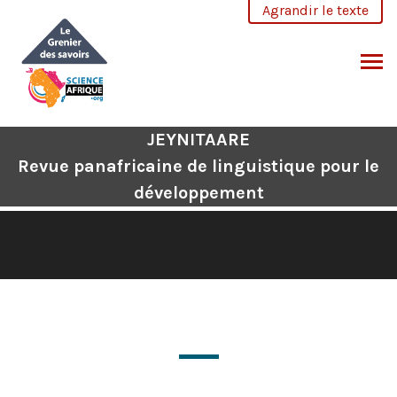
Aller
Agrandir le texte
au
contenu
CHERCHER
JEYNITAARE
Revue panafricaine de linguistique pour le
développement