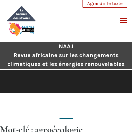
Aller
Agrandir le texte
au
contenu
CHERCHER
NAAJ
Revue africaine sur les changements
climatiques et les énergies renouvelables
Mot-clé : agroécologie