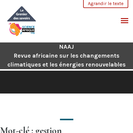
Aller
Agrandir le texte
au
contenu
CHERCHER
NAAJ
Revue africaine sur les changements
climatiques et les énergies renouvelables
Mot-clé : gestion