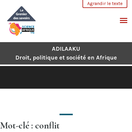
Aller
Agrandir le texte
au
contenu
CHERCHER
ADILAAKU
Droit, politique et société en Afrique
Mot-clé : conflit