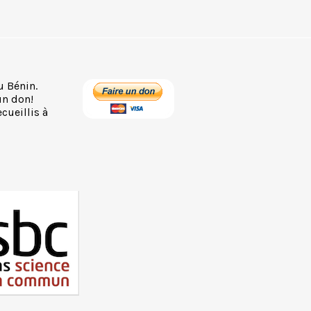
u Bénin.
un don!
cueillis à