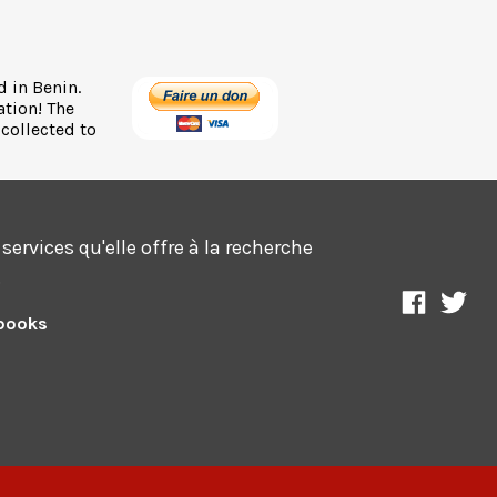
d in Benin.
ation! The
 collected to
ervices qu'elle offre à la recherche
.
Science
Ass
sbooks
Afrique
sci
sur
et
Facebo
bie
co
sur
Twi