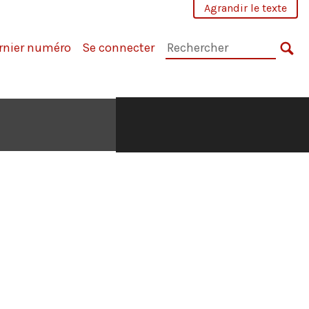
Agrandir le texte
Rechercher
rnier numéro
Se connecter
dans
RE
la
revue
: