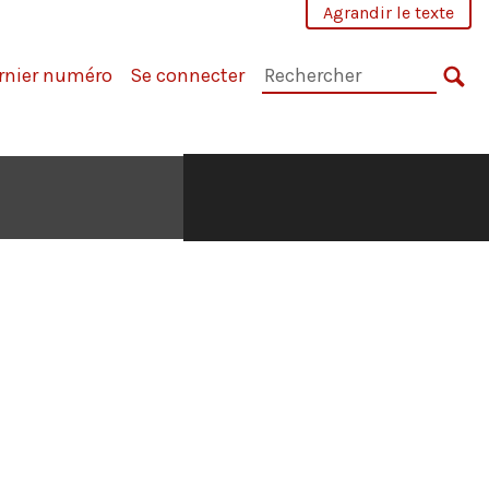
Agrandir le texte
Rechercher
rnier numéro
Se connecter
dans
RE
la
revue
: