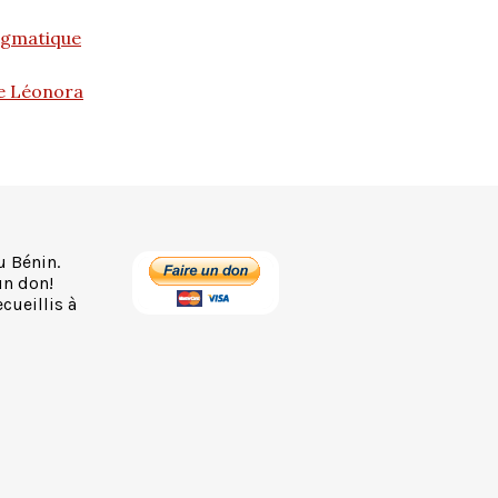
ragmatique
e Léonora
u Bénin.
un don!
cueillis à