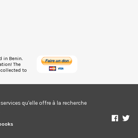
d in Benin.
ation! The
 collected to
ervices qu'elle offre à la recherche
.
Science
Ass
sbooks
Afrique
sci
sur
et