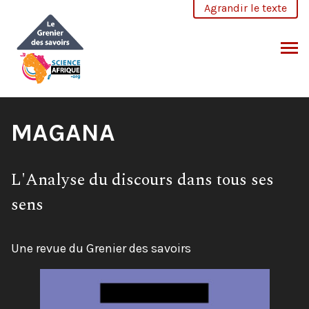
Aller
Agrandir le texte
au
contenu
CHERCHER
Titre
MAGANA
de
Sous-
L'Analyse du discours dans tous ses
la
titre:
sens
revue:
Plateforme:
Une revue du Grenier des savoirs