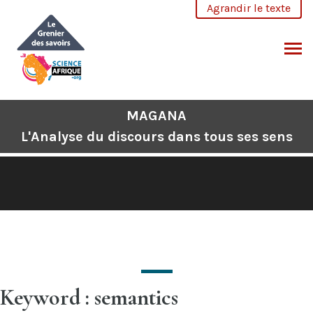
Aller
Agrandir le texte
au
contenu
CHERCHER
MAGANA
L'Analyse du discours dans tous ses sens
Keyword : semantics