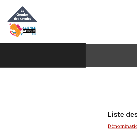
Aller
au
contenu
Liste des
Dénominatio