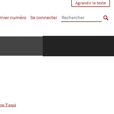
Agrandir le texte
Rechercher
rnier numéro
Se connecter
dans
RE
la
revue
:
ou Tansi