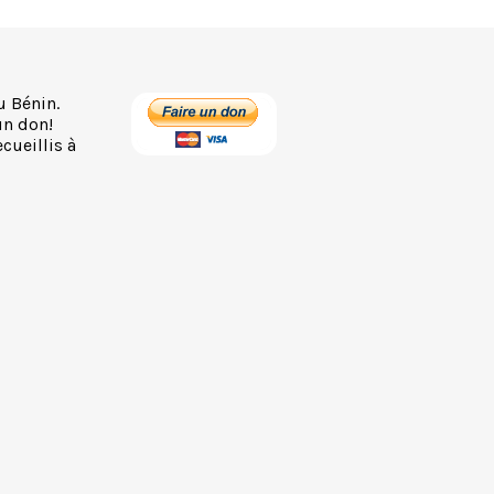
u Bénin.
un don!
cueillis à