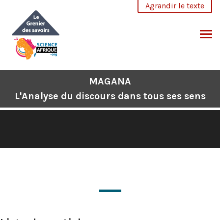
Aller
Agrandir le texte
au
contenu
CHERCHER
MAGANA
L'Analyse du discours dans tous ses sens