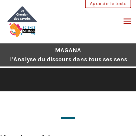
Aller
Agrandir le texte
au
contenu
CHERCHER
MAGANA
L'Analyse du discours dans tous ses sens