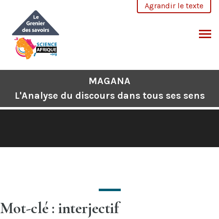
Aller
Agrandir le texte
au
contenu
CHERCHER
MAGANA
L'Analyse du discours dans tous ses sens
Mot-clé : interjectif