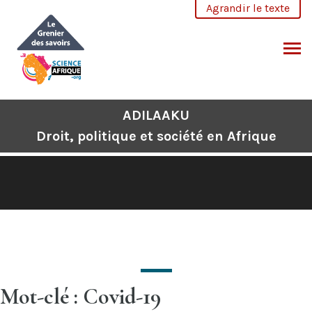
Aller
Agrandir le texte
au
contenu
CHERCHER
ADILAAKU
Droit, politique et société en Afrique
Mot-clé : Covid-19