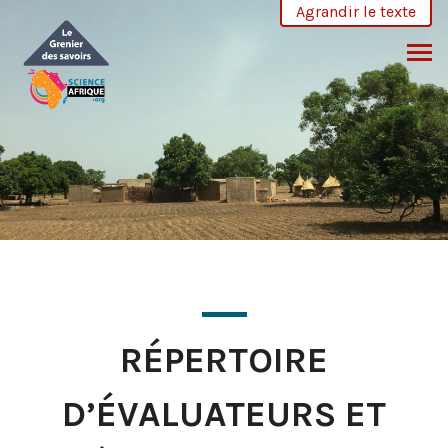
Skip
Agrandir le texte
to
content
RÉPERTOIRE
D’ÉVALUATEURS ET