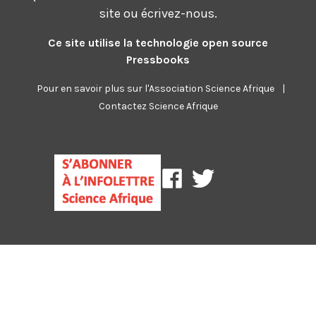
site
ou
écrivez-nous
.
Ce site utilise la technologie open source
Pressbooks
Pour en savoir plus sur l'Association Science Afrique
|
Contactez Science Afrique
Science
Association
Association
Afrique
science
science
sur
et
et
Facebook
bien
bien
commun
commun
sur
sur
Twitter
Twitter