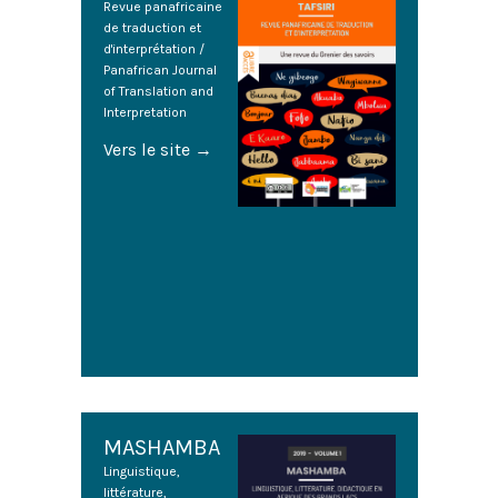
Revue panafricaine
de traduction et
d'interprétation /
Panafrican Journal
of Translation and
Interpretation
Vers le site
→
MASHAMBA
Linguistique,
littérature,