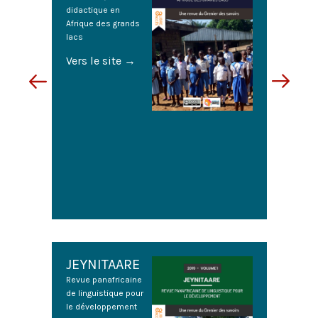
didactique en
Afrique des grands
lacs
Vers le site
→
Page
Page
précédente
suivante
JEYNITAARE
Revue panafricaine
de linguistique pour
le développement