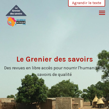
Skip
Agrandir le texte
to
content
Le Grenier des savoirs
Des revues en libre accès pour nourrir l'humanité de
savoirs de qualité