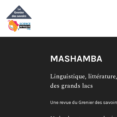
Aller
au
contenu
Titre
MASHAMBA
de
Sous-
Linguistique, littératur
la
titre:
des grands lacs
revue:
Plateforme:
Une revue du Grenier des savoir