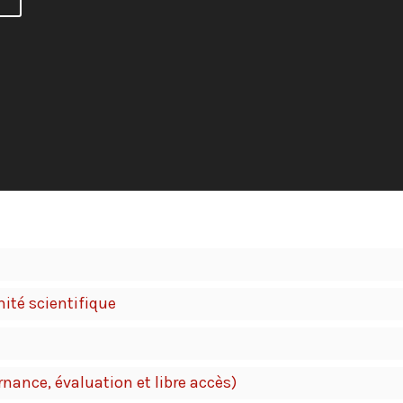
ité scientifique
rnance, évaluation et libre accès)