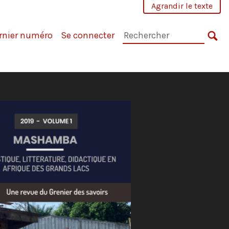
Agrandir le texte
Rechercher
rnier numéro
Se connecter
dans
RE
la
revue
: