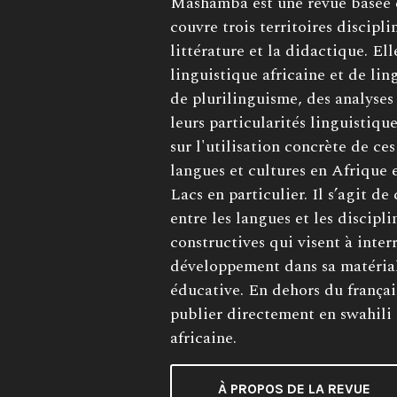
Description
Mashamba est une revue basée 
de
couvre trois territoires disciplin
la
littérature et la didactique. El
revue:
linguistique africaine et de li
de plurilinguisme, des analyses 
leurs particularités linguistiqu
sur l'utilisation concrète de ce
langues et cultures en Afrique 
Lacs en particulier. Il s’agit d
entre les langues et les discipli
constructives qui visent à inter
développement dans sa matériali
éducative. En dehors du français
publier directement en swahili 
africaine.
À PROPOS DE LA REVUE