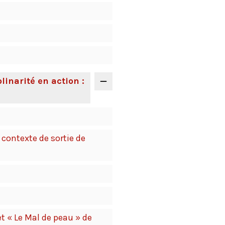
linarité en action :
 contexte de sortie de
 « Le Mal de peau » de