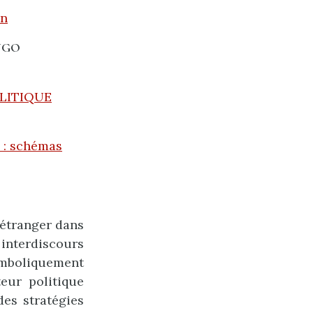
on
UGO
OLITIQUE
n : schémas
’étranger dans
 interdiscours
ymboliquement
eur politique
des stratégies