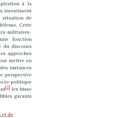
piration à la
es investissent
n situation de
défense. Cette
s-militaires-
une fonction
se du discours
 les approches
our mettre en
 des instances
ne perspective
cio-politique
[2]
ani
les hisse
dibles garants
 et de