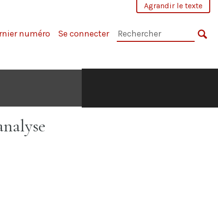
Agrandir le texte
Rechercher
rnier numéro
Se connecter
dans
RE
la
revue
:
analyse