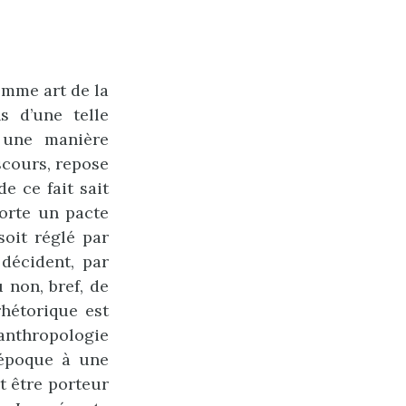
comme art de la
s d’une telle
t une manière
iscours, repose
e ce fait sait
orte un pacte
soit réglé par
 décident, par
 non, bref, de
rhétorique est
anthropologie
e époque à une
t être porteur