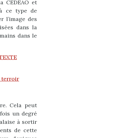
 la CEDEAO et
 à ce type de
er l’image des
isées dans la
umains dans le
NTEXTE
 terroir
re. Cela peut
rfois un degré
laise à sortir
ents de cette