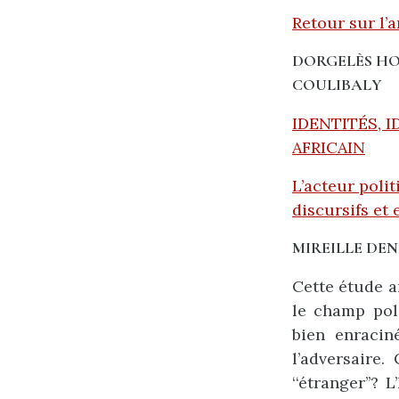
Retour sur l’
DORGELÈS H
COULIBALY
IDENTITÉS, 
AFRICAIN
L’acteur polit
discursifs et 
MIREILLE DENI
Cette étude a
le champ poli
bien enracin
l’adversaire
‘‘étranger’’?