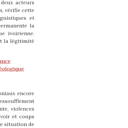
e deux acteurs
, vérifie cette
guistiques et
permanente la
ue ivoirienne.
t la légitimité
tance
déologique
loniaux encore
essoufflement
nte, violences
uvoir et coups
te situation de