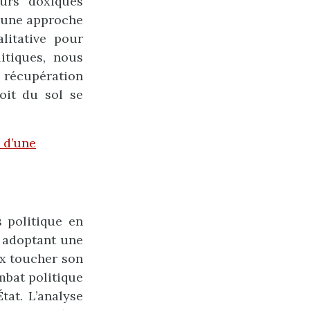
urs doxiques
r une approche
litative pour
itiques, nous
 récupération
roit du sol se
 d’une
s politique en
n adoptant une
ux toucher son
mbat politique
tat. L’analyse