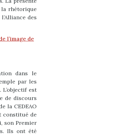
s. La présente
 la rhétorique
l’Alliance des
 de l’image de
ation dans le
xemple par les
L’objectif est
re de discours
s de la CEDEAO
t constitué de
i, son Premier
s. Ils ont été