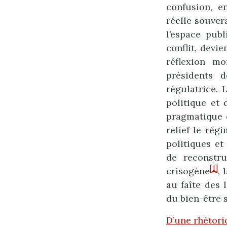
confusion, e
réelle souvera
l’espace publ
conflit, devi
réflexion mo
présidents 
régulatrice. 
politique et 
pragmatique 
relief le rég
politiques et
de reconstru
[1]
crisogène
, 
au faîte des 
du bien-être 
D’une rhétori