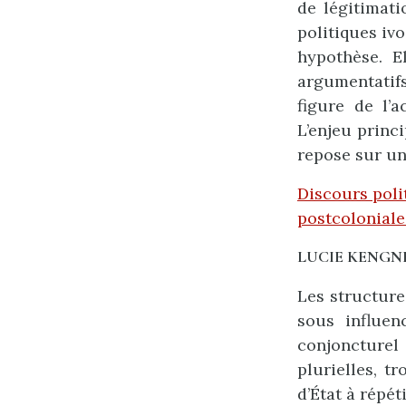
de légitimati
politiques ivo
hypothèse. E
argumentatif
figure de l’a
L’enjeu princi
repose sur un
Discours poli
postcoloniale
LUCIE KENGN
Les structure
sous influen
conjoncturel 
plurielles, t
d’État à répét