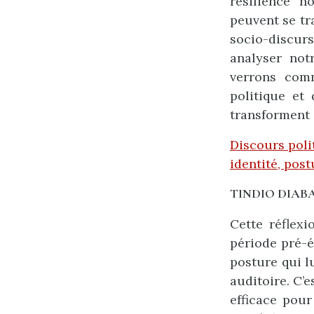
résilience 
peuvent se tr
socio-discur
analyser not
verrons comm
politique et 
transforment
Discours poli
identité, pos
TINDIO DIAB
Cette réflexi
période pré-é
posture qui l
auditoire. C’
efficace pour