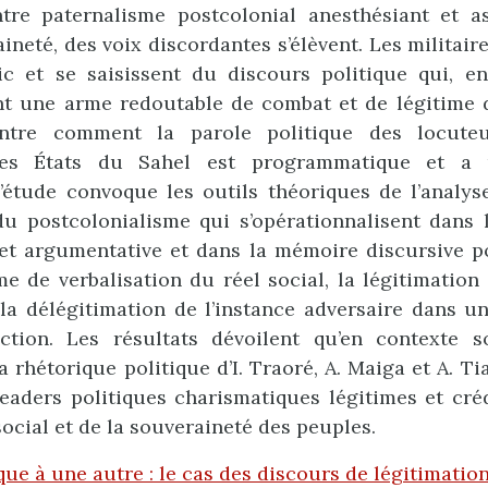
ntre paternalisme postcolonial anesthésiant et as
ineté, des voix discordantes s’élèvent. Les militair
ic et se saisissent du discours politique qui, e
ent une arme redoutable de combat et de légitime 
ntre comment la parole politique des locuteur
des États du Sahel est programmatique et a 
L’étude convoque les outils théoriques de l’analy
du postcolonialisme qui s’opérationnalisent dans
et argumentative et dans la mémoire discursive p
ime de verbalisation du réel social, la légitimation
 la délégitimation de l’instance adversaire dans u
ction. Les résultats dévoilent qu’en contexte so
la rhétorique politique d’I. Traoré, A. Maiga et A. Ti
leaders politiques charismatiques légitimes et cré
social et de la souveraineté des peuples.
que à une autre : le cas des discours de légitimation