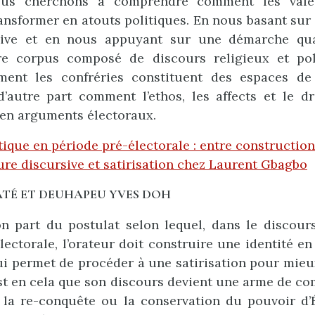
nous cherchons à comprendre comment les vale
ansformer en atouts politiques. En nous basant su
sive et en nous appuyant sur une démarche qua
re corpus composé de discours religieux et pol
ent les confréries constituent des espaces de
d’autre part comment l’ethos, les affects et le d
 en arguments électoraux.
tique en période pré-électorale : entre construction
ture discursive et satirisation chez Laurent Gbagbo
ATÉ ET DEUHAPEU YVES DOH
on part du postulat selon lequel, dans le discour
lectorale, l’orateur doit construire une identité e
ui permet de procéder à une satirisation pour mie
est en cela que son discours devient une arme de co
 la re-conquête ou la conservation du pouvoir d’É