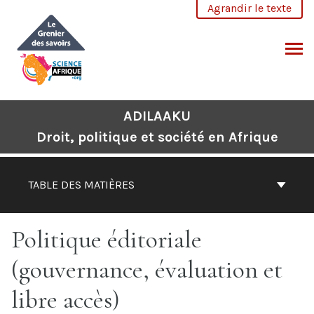
Aller
Agrandir le texte
au
contenu
CHERCHER
ADILAAKU
Droit, politique et société en Afrique
TABLE DES MATIÈRES
Politique éditoriale
(gouvernance, évaluation et
libre accès)