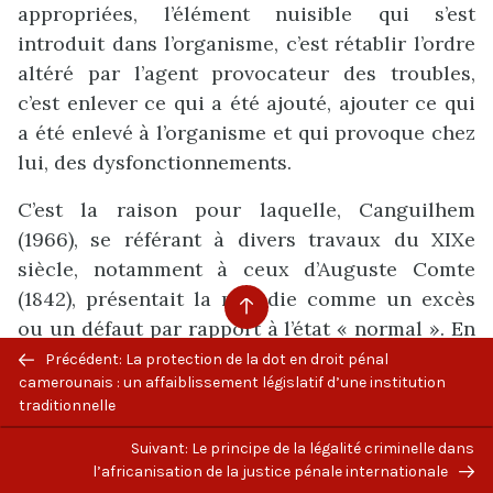
appropriées, l’élément nuisible qui s’est
introduit dans l’organisme, c’est rétablir l’ordre
altéré par l’agent provocateur des troubles,
c’est enlever ce qui a été ajouté, ajouter ce qui
a été enlevé à l’organisme et qui provoque chez
lui, des dysfonctionnements.
C’est la raison pour laquelle, Canguilhem
(1966), se référant à divers travaux du XIXe
siècle, notamment à ceux d’Auguste Comte
(1842), présentait la maladie comme un excès
ou un défaut par rapport à l’état « normal ». En
outre, si Claude Bernard (1865) la prenait pour
Précédent: La protection de la dot en droit pénal
camerounais : un affaiblissement législatif d’une institution
l’expression troublée d’une fonction
traditionnelle
« normale », Bergeret (1985, p.19) la trouvait
plus d’un siècle plus tard, comme constituée
Suivant: Le principe de la légalité criminelle dans
l’africanisation de la justice pénale internationale
par une privation et un remaniement liés à une