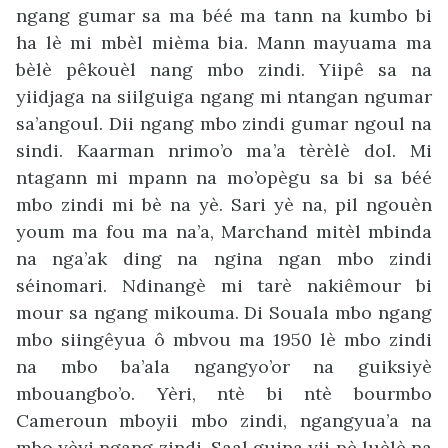
ngang gumar sa ma béé ma tann na kumbo bi
ha lè mi mbèl mièma bia. Mann mayuama ma
bèlè pêkouèl nang mbo zindi. Yiipê sa na
yiidjaga na siilguiga ngang mi ntangan ngumar
sa’angoul. Dii ngang mbo zindi gumar ngoul na
sindi. Kaarman nrimo’o ma’a tèrèlè dol. Mi
ntagann mi mpann na mo’opègu sa bi sa béé
mbo zindi mi bè na yè. Sari yè na, pil ngouèn
youm ma fou ma na’a, Marchand mitèl mbinda
na nga’ak ding na ngina ngan mbo zindi
séinomari. Ndinangè mi tarè nakiêmour bi
mour sa ngang mikouma. Di Souala mbo ngang
mbo siingêyua ô mbvou ma 1950 lè mbo zindi
na mbo ba’ala ngangyo’or na guiksiyè
mbouangbo’o. Yèri, ntè bi ntè bourmbo
Cameroun mboyii mbo zindi, ngangyua’a na
mbo yèyi ngang zindi. Saal guina yii pè luèlè na