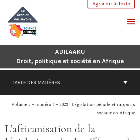
Aller
Agrandir le texte
au
contenu
CHERCHER
ADILAAKU
Droit, politique et société en Afrique
TABLE DES MATIÈRES
Volume 2 – numéro 1 – 2022 : Législation pénale et rapports
sociaux en Afrique
L’africanisation de la